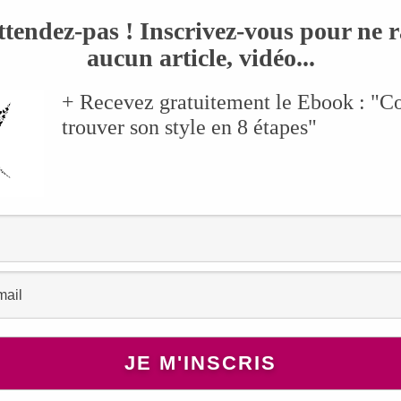
s instas que vous ne connaissiez pas !! Alors voici une autre sélection de
ttendez-pas ! Inscrivez-vous pour ne r
aucun article, vidéo...
+ Recevez gratuitement le Ebook : "
trouver son style en 8 étapes"
 que j’ai découvert au travers de mes balades sur insta, je vous invite si