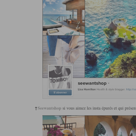
↑
Seewantshop
si vous aimez les insta épurés et qui présen