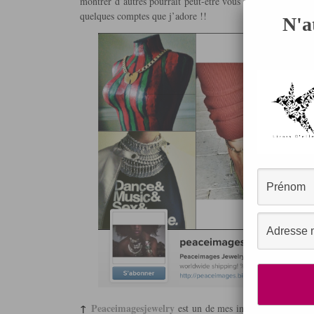
montrer d’autres pourrait peut-être vous faire découvrir de
quelques comptes que j’adore !!
N'a
↑
Peaceimagesjewelry
est un de mes insta coup de coeur,