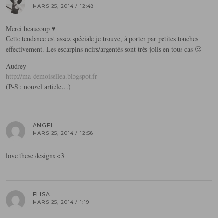
MARS 25, 2014 / 12:48
Merci beaucoup ♥
Cette tendance est assez spéciale je trouve, à porter par petites touches
effectivement. Les escarpins noirs/argentés sont très jolis en tous cas 🙂
Audrey
http://ma-demoisellea.blogspot.fr
(P-S : nouvel article…)
ANGEL
MARS 25, 2014 / 12:58
love these designs <3
ELISA
MARS 25, 2014 / 1:19