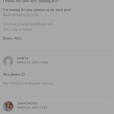
I totally love your style, amazing pics!
I’m waiting for your opinion on my latest post!
BABYWHATSUP.COM
Facebook
|
Instagram
|
Bloglovin
|
Win a trip in Genoa
Kisses, Alice.
MARTA
MARS 24, 2014 / 3:40
Nice photos 🙂
http://bylifelover.blogspot.com.es/
JENYCHOOZ
MARS 24, 2014 / 5:57