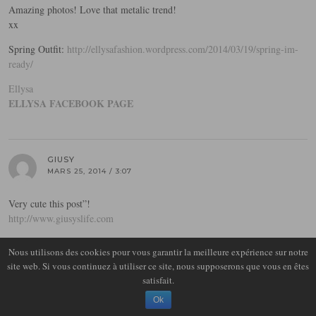
Amazing photos! Love that metalic trend!
xx
Spring Outfit:
http://ellysafashion.wordpress.com/2014/03/19/spring-im-
ready/
Ellysa
ELLYSA FACEBOOK PAGE
GIUSY
MARS 25, 2014 / 3:07
Very cute this post”!
http://www.giusyslife.com
Nous utilisons des cookies pour vous garantir la meilleure expérience sur notre
site web. Si vous continuez à utiliser ce site, nous supposerons que vous en êtes
MILANOTIME
satisfait.
MARS 25, 2014 / 3:51
Ok