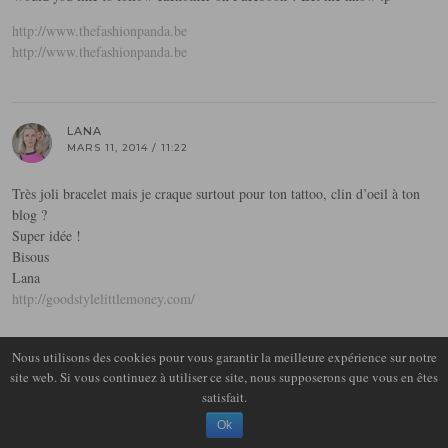
http://www.thefashionpanda.be
http://www.thefashionpanda.be
LANA
MARS 11, 2014 / 11:22
Très joli bracelet mais je craque surtout pour ton tattoo, clin d’oeil à ton
blog ?
Super idée !
Bisous
Lana
http://goodstylelittlemoney.com/
Nous utilisons des cookies pour vous garantir la meilleure expérience sur notre
site web. Si vous continuez à utiliser ce site, nous supposerons que vous en êtes
FANNY
MARS 11, 2014 / 12:15
satisfait.
Ok
Ce bracelet est vraiment très joli, et tes photos le mettent vraiment en