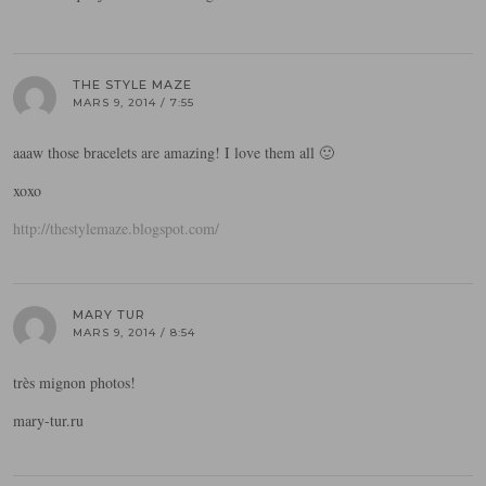
THE STYLE MAZE
MARS 9, 2014 / 7:55
aaaw those bracelets are amazing! I love them all 🙂
xoxo
http://thestylemaze.blogspot.com/
MARY TUR
MARS 9, 2014 / 8:54
très mignon photos!
mary-tur.ru