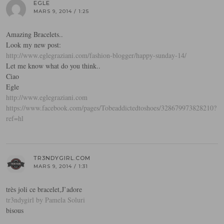
EGLE
MARS 9, 2014 / 1:25
Amazing Bracelets..
Look my new post:
http://www.eglegraziani.com/fashion-blogger/happy-sunday-14/
Let me know what do you think..
Ciao
Egle
http://www.eglegraziani.com
https://www.facebook.com/pages/Tobeaddictedtoshoes/328679973828210?
ref=hl
TR3NDYGIRL.COM
MARS 9, 2014 / 1:31
très joli ce bracelet,J’adore
tr3ndygirl by Pamela Soluri
bisous