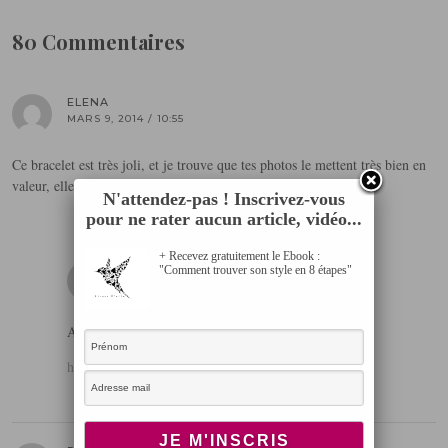
80 Commentaires
ELENA
MARS 9, 2014 / 10:55
Ce bracelet est très joli, et je trouve que tes photos le mettent très bien en
valeur, elles sont parfaites 🙂
N'attendez-pas ! Inscrivez-vous
pour ne rater aucun article, vidéo...
+ Recevez gratuitement le Ebook :
VAI
"Comment trouver son style en 8 étapes"
MARS 9, 2014 / 2:37
Amazing bracelet!! Xx
http://betweenmyclothes.blogspot.com