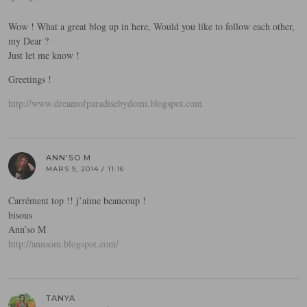
Wow ! What a great blog up in here, Would you like to follow each other,
my Dear ?
Just let me know !
Greetings !
http://www.dreamofparadisebydomi.blogspot.com
ANN'SO M
MARS 9, 2014 / 11:16
Carrément top !! j’aime beaucoup !
bisous
Ann’so M
http://annsom.blogspot.com/
TANYA