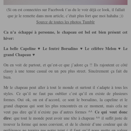
(Si on est connectées sur Facebook t’as du le voir déjà ce look, il fallait
que je le remette dans mon article, c’était plus fort que moi hahaha ;))
Source de toutes les photos
Tumblr
Ca n’a échappé à personne, le chapeau est bel est bien présent cet
hiver:
La belle Capeline ♥ Le feutré Borsalino ♥ Le célèbre Melon ♥ Le
grand Chapeau ♥
On en voit de partout, et qu’est-ce que j’adore ça !! Ils rajoutent ce côté
classy à une tenue casual ou un peu plus street. Sincèrement ça fait du
bien.
Mr le chapeau peut aller à tout le monde et surtout il s’adapte à tous les
styles. Ce qu’il ne faut pas oublier c’est qu’il en existe de plusieurs
formes. Oui ok, on est d’accord, ce sont le borsalino, la capeline et le
grand chapeau qui sont les plus rencontrés en ce moment, mais cela ne
Ce qui veut donc
veut pas dire qu’il n’existe pas d’autres formes ^^
dire:
que tout le monde peut avoir une tête à chapeau ^^ il suffit juste de
trouver la forme qui nous convient, et de le choisir d’une couleur qui de
préférence ne ternira pas notre teint ( il faut qu’il nous mette en valeur