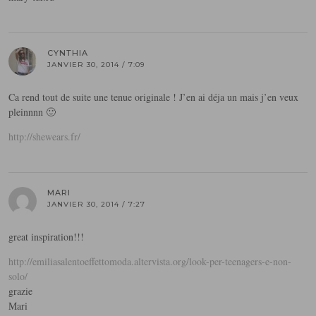
CYNTHIA
JANVIER 30, 2014 / 7:09
Ca rend tout de suite une tenue originale ! J’en ai déja un mais j’en veux
pleinnnn 🙂
http://shewears.fr/
MARI
JANVIER 30, 2014 / 7:27
great inspiration!!!
http://emiliasalentoeffettomoda.altervista.org/look-per-teenagers-e-non-
solo/
grazie
Mari