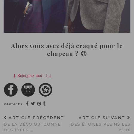
Alors vous avez déjà craqué pour le
chapeau ? 😉
↓
↓
Rejoignez-moi : )
PARTAGER:
ARTICLE PRÉCÉDENT
ARTICLE SUIVANT
DE LA DÉCO QUI DONNE
DES ÉTOILES PLEINS LES
DES IDÉES …
YEUX