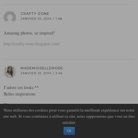
CRAFTY-ZONE
JANVIER 31, 2014 / 1:48
Amazing photos, so inspired!
http://crafty-zone.blogspot.com/
MADEMOISELLEMODE
JANVIER 31, 2014 / 2:45
J’adore ces looks ^^
Belles inspirations
Kiss
Nous utilisons des cookies pour vous garantir la meilleure expérience sur notre
http://www.mademoisellemode.com/
site web. Si vous continuez à utiliser ce site, nous supposerons que vous en êtes
satisfait.
Ok
GIUSY