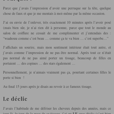
Parce que j’avais l’impression d’avoir une perruque sur la tête, quelque
chose de faux et que je me mentais à moi-même par la même occasion.
J’ai eu envie de l’enlever, très exactement 10 minutes après l’avoir posé
(mais bien sûr, je n’ai rien dit à personne, parce que tout le monde au
salon de coiffure ne cessait de me complimenter et j’entendais des :
“waahouu comme c’est beau … comme ça te va bien … c’est superbe…”
J’affichais un sourire, mais mon sentiment intérieur était tout autre, et
j’avais comme l’impression de ne pas être normal. Après tout ce n’était
pas normal de ne pas aimé porter un tissage, beaucoup de filles en
portaient … des copines … des stars également …
Personnellement, je n’aimais vraiment pas ça, pourtant c
ertaines filles le
porte si bien !
Au final 15 jours après je disais au revoir à ce fameux tissage.
Le déclic
J’avais l’habitude de me défriser les cheveux depuis des années, mais ce
LE
jour là, le jour de la pose de ce tissage, j’ai eu
gros déclic (c’est bien