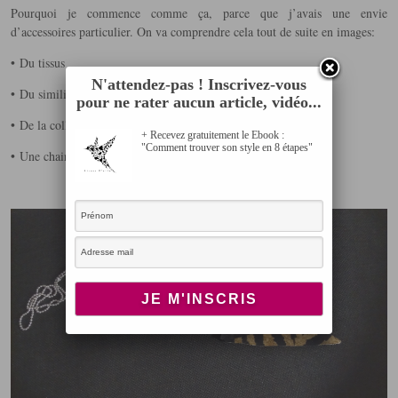
Pourquoi je commence comme ça, parce que j’avais une envie
d’accessoires particulier. On va comprendre cela tout de suite en images:
• Du tissus
N'attendez-pas ! Inscrivez-vous
• Du simili Cuir
pour ne rater aucun article, vidéo...
• De la colle
+ Recevez gratuitement le Ebook :
"Comment trouver son style en 8 étapes"
• Une chaine
ET voici mon petit sautoir 🙂