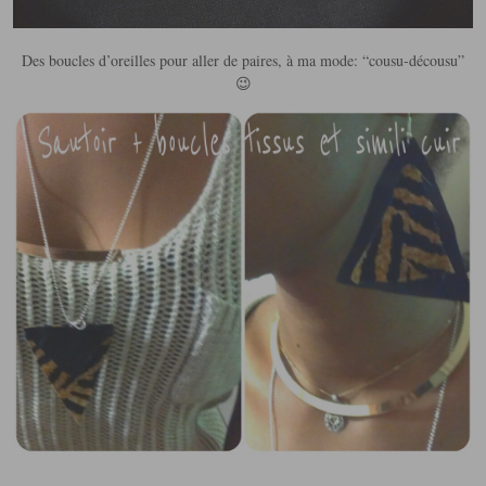
Des boucles d’oreilles pour aller de paires, à ma mode: “cousu-décousu”
😉