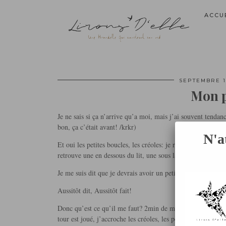
ACCU
SEPTEMBRE 17
Mon p
Je ne sais si ça n’arrive qu’a moi, mais j’ai souvent tendanc
bon, ça c’était avant! /krkr)
N'a
Et oui les petites boucles, les créoles: je rentre de soirée 
retrouve une en dessous du lit, une sous la couette…
Je me suis dit que je devrais avoir un petit porte boucles d’o
Aussitôt dit, Aussitôt fait!
Donc qu’est ce qu’il me faut? 2min de mon temps+ une paire
tour est joué, j’accroche les créoles, les petites boucles