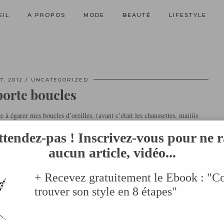
EIL
A PROPOS
MODE
BEAUTÉ
LIFESTYLE
, 2012
UNCATEGORIZED
orte boucles
e à égarer mes boucles d’oreilles, (avant c’était les chaussettes, maiiiis
ttendez-pas ! Inscrivez-vous pour ne r
ou autre situation, je pose mes boucles et le lendemain bizarrement j’en
aucun article, vidéo...
reilles, se serait plus simple.
+ Recevez gratuitement le Ebook : "
trouver son style en 8 étapes"
 de ciseaux+ un bout de tissus en joli dentelle+ deux punaises. Et le