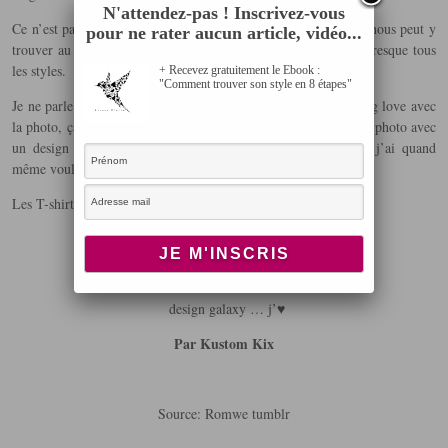
N'attendez-pas ! Inscrivez-vous
Ce n’est pas le site parfait, mais je pense que chacune d’entre nous peut y
pour ne rater aucun article, vidéo...
trouver au moins un coup de coeur, il y en a vraiment pour presque tous
les styles.
+ Recevez gratuitement le Ebook :
"Comment trouver son style en 8 étapes"
Je ne parle pas de ce magasin en ligne comme ça, je suis en big love avec
la photo, ça n’est pas nouveau et j’ai vu des robes et des t-shirt photo avec
un design qui m’interpellais déja dans les tumblr mais que j’ai quand
même voulu les exposer. En image c’est sympa
Les T-shirt photo ♥
design galaxy … j’♥
Par Kustom Kix
Source: Romwe tumblr